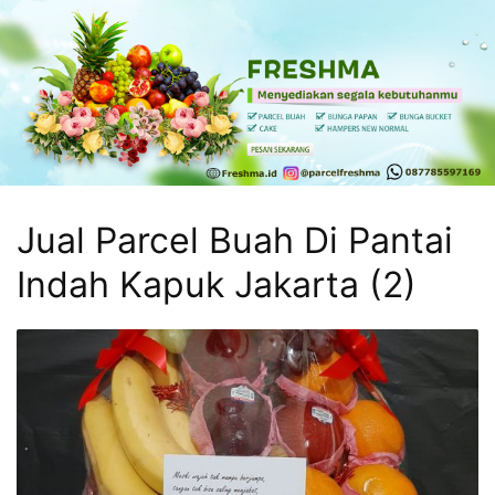
Skip
to
content
Freshma
Freshma
Parcel
Kasih
sayang
Jual Parcel Buah Di Pantai
buat
keluarga
Indah Kapuk Jakarta (2)
dan
sahabatmu