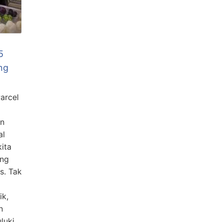
5
ng
arcel
an
al
ita
ang
as. Tak
ik,
n
luki