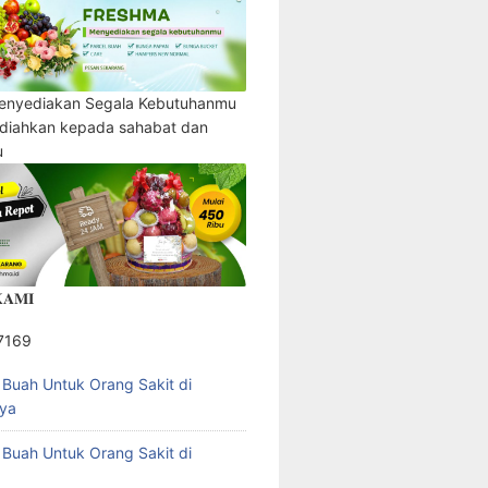
enyediakan Segala Kebutuhanmu
adiahkan kepada sahabat dan
u
𝐀𝐌𝐈
7169
l Buah Untuk Orang Sakit di
ya
l Buah Untuk Orang Sakit di