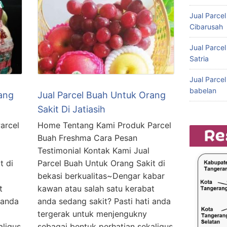
Jual Parce
Cibarusah
Jual Parce
Satria
Jual Parce
babelan
ang
Jual Parcel Buah Untuk Orang
Sakit Di Jatiasih
arcel
Home Tentang Kami Produk Parcel
Buah Freshma Cara Pesan
Testimonial Kontak Kami Jual
t di
Parcel Buah Untuk Orang Sakit di
bekasi berkualitas~Dengar kabar
t
kawan atau salah satu kerabat
 anda
anda sedang sakit? Pasti hati anda
tergerak untuk menjengukny
aligus
sebagai bentuk perhatian sekaligus