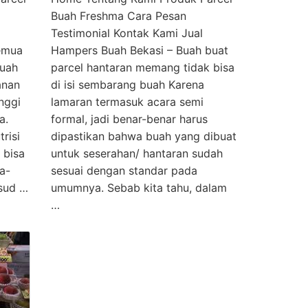
Buah Freshma Cara Pesan
Testimonial Kontak Kami Jual
emua
Hampers Buah Bekasi – Buah buat
buah
parcel hantaran memang tidak bisa
anan
di isi sembarang buah Karena
nggi
lamaran termasuk acara semi
a.
formal, jadi benar-benar harus
risi
dipastikan bahwa buah yang dibuat
 bisa
untuk seserahan/ hantaran sudah
a-
sesuai dengan standar pada
sud …
umumnya. Sebab kita tahu, dalam
…