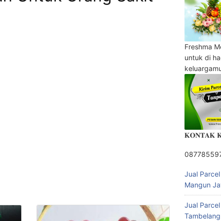
Freshma M
untuk di h
keluargam
𝐊𝐎𝐍𝐓𝐀𝐊 
08778559
Jual Parce
Mangun Ja
Jual Parce
Tambelang