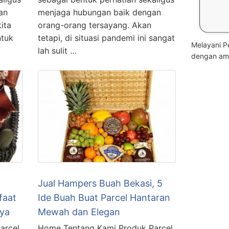
an
menjaga hubungan baik dengan
ita
orang-orang tersayang. Akan
ntuk
tetapi, di situasi pandemi ini sangat
Melayani P
lah sulit …
dengan am
Jual Hampers Buah Bekasi, 5
faat
Ide Buah Buat Parcel Hantaran
ya
Mewah dan Elegan
arcel
Home Tentang Kami Produk Parcel