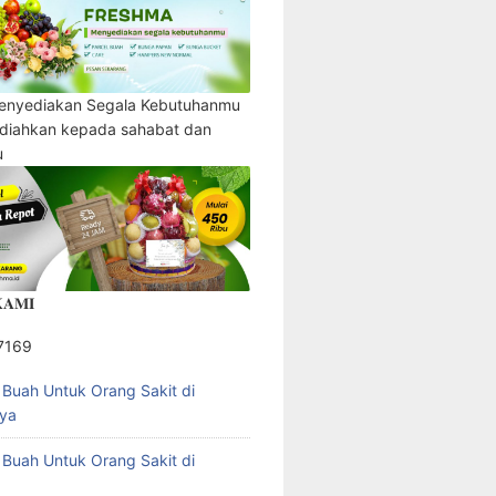
enyediakan Segala Kebutuhanmu
adiahkan kepada sahabat dan
u
𝐀𝐌𝐈
7169
l Buah Untuk Orang Sakit di
ya
l Buah Untuk Orang Sakit di