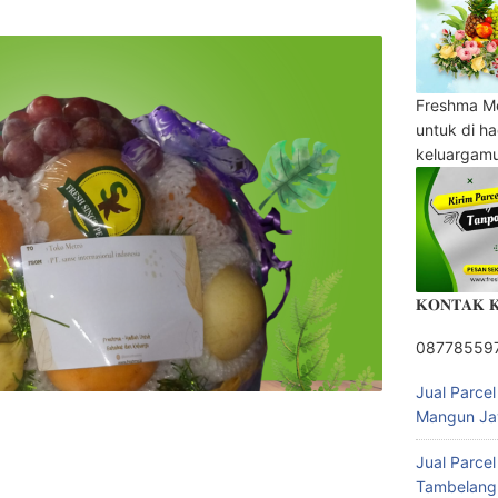
Freshma M
untuk di h
keluargam
𝐊𝐎𝐍𝐓𝐀𝐊 
08778559
Jual Parce
Mangun Ja
Jual Parce
Tambelang