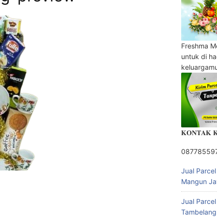
Freshma M
untuk di h
keluargam
𝐊𝐎𝐍𝐓𝐀𝐊 
08778559
Jual Parce
Mangun Ja
Jual Parce
Tambelang