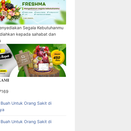
enyediakan Segala Kebutuhanmu
adiahkan kepada sahabat dan
u
𝐀𝐌𝐈
7169
l Buah Untuk Orang Sakit di
ya
l Buah Untuk Orang Sakit di