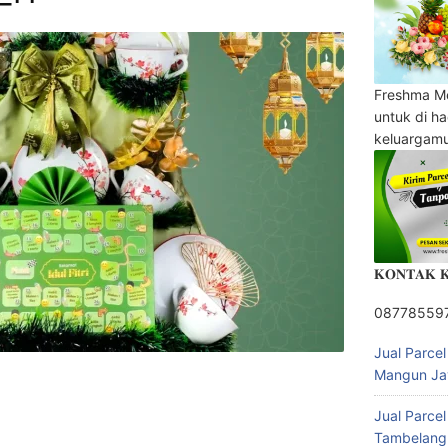
Freshma M
untuk di h
keluargam
𝐊𝐎𝐍𝐓𝐀𝐊 
08778559
Jual Parce
Mangun Ja
Jual Parce
Tambelang