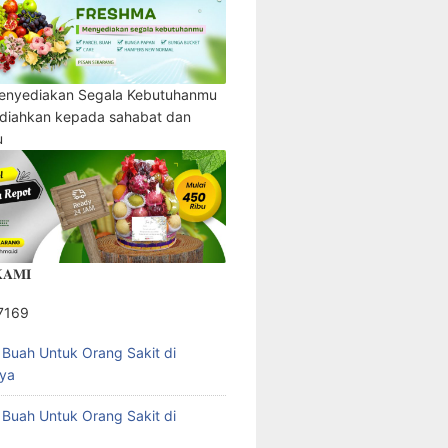
enyediakan Segala Kebutuhanmu
adiahkan kepada sahabat dan
u
𝐀𝐌𝐈
7169
l Buah Untuk Orang Sakit di
ya
l Buah Untuk Orang Sakit di