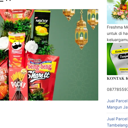
Freshma M
untuk di h
keluargam
𝐊𝐎𝐍𝐓𝐀𝐊 
08778559
Jual Parce
Mangun Ja
Jual Parce
Tambelang