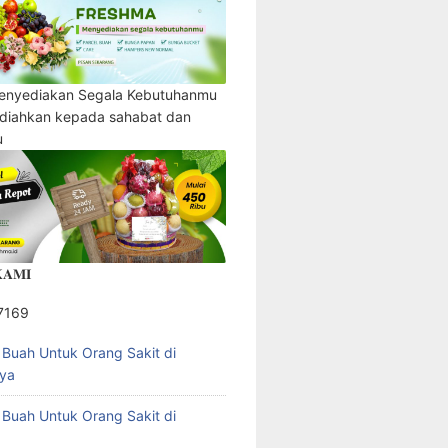
enyediakan Segala Kebutuhanmu
adiahkan kepada sahabat dan
u
𝐀𝐌𝐈
7169
l Buah Untuk Orang Sakit di
ya
l Buah Untuk Orang Sakit di