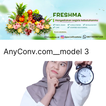
Skip
to
content
Freshma
Freshma
Parcel
Kasih
sayang
AnyConv.com__model 3
buat
keluarga
dan
sahabatmu