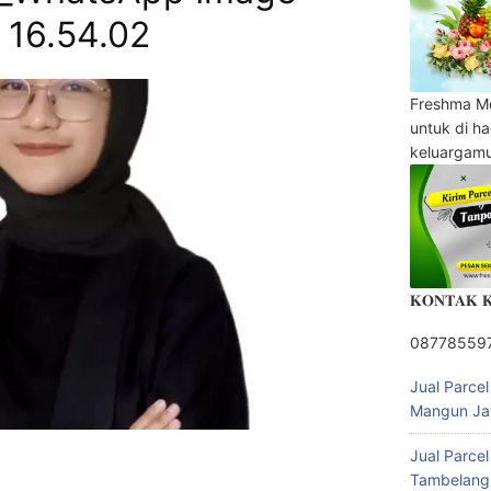
 16.54.02
Freshma M
untuk di h
keluargam
𝐊𝐎𝐍𝐓𝐀𝐊 
08778559
Jual Parce
Mangun Ja
Jual Parce
Tambelang