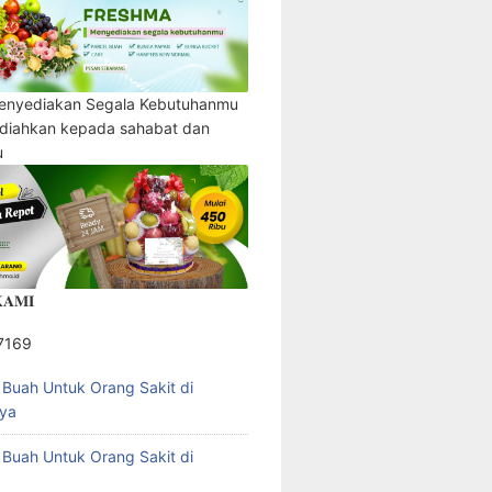
enyediakan Segala Kebutuhanmu
adiahkan kepada sahabat dan
u
𝐀𝐌𝐈
7169
l Buah Untuk Orang Sakit di
ya
l Buah Untuk Orang Sakit di