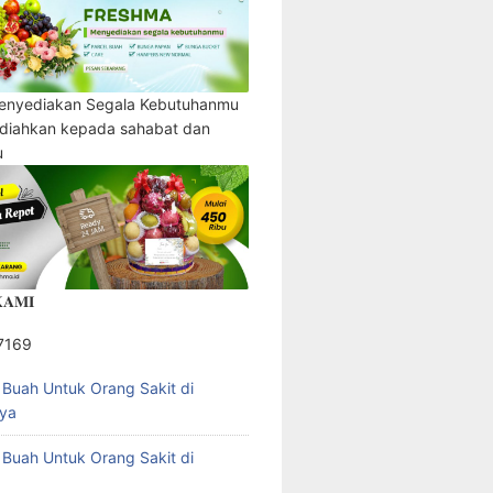
enyediakan Segala Kebutuhanmu
adiahkan kepada sahabat dan
u
𝐀𝐌𝐈
7169
l Buah Untuk Orang Sakit di
ya
l Buah Untuk Orang Sakit di