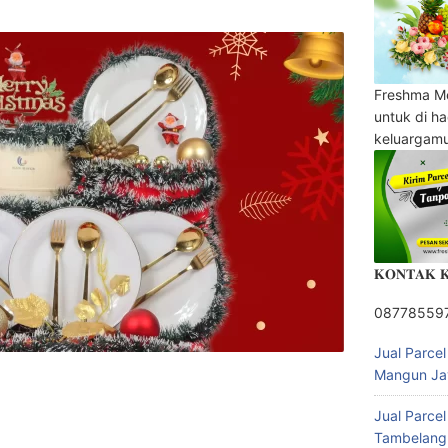
Freshma M
untuk di h
keluargam
𝐊𝐎𝐍𝐓𝐀𝐊 
08778559
Jual Parce
Mangun Ja
Jual Parce
Tambelang