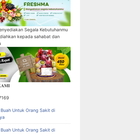
enyediakan Segala Kebutuhanmu
adiahkan kepada sahabat dan
u
𝐀𝐌𝐈
7169
l Buah Untuk Orang Sakit di
ya
l Buah Untuk Orang Sakit di