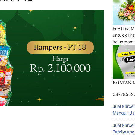
Freshma M
untuk di h
keluargam
𝐊𝐎𝐍𝐓𝐀𝐊 
08778559
Jual Parce
Mangun Ja
Jual Parce
Tambelang