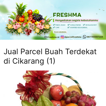
Skip
to
content
Freshma
Freshma
Parcel
Kasih
sayang
Jual Parcel Buah Terdekat
buat
keluarga
di Cikarang (1)
dan
sahabatmu