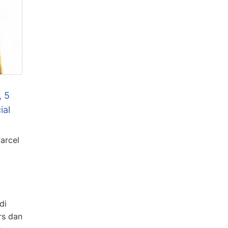
, 5
ial
arcel
di
rs dan