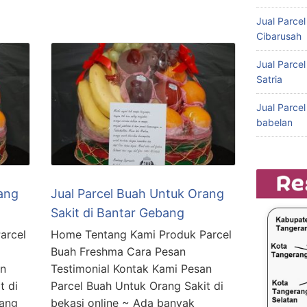
Jual Parce
Cibarusah
Jual Parce
Satria
Jual Parce
babelan
ang
Jual Parcel Buah Untuk Orang
Sakit di Bantar Gebang
arcel
Home Tentang Kami Produk Parcel
Buah Freshma Cara Pesan
an
Testimonial Kontak Kami Pesan
t di
Parcel Buah Untuk Orang Sakit di
mang
bekasi online ~ Ada banyak