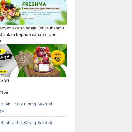
enyediakan Segala Kebutuhanmu
adiahkan kepada sahabat dan
u
𝐀𝐌𝐈
7169
l Buah Untuk Orang Sakit di
ya
l Buah Untuk Orang Sakit di