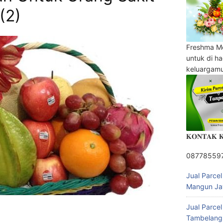
(2)
Freshma M
untuk di h
keluargam
𝐊𝐎𝐍𝐓𝐀𝐊 
08778559
Jual Parce
Mangun Ja
Jual Parce
Tambelang